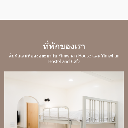
ที่พักของเรา
สั
ม
ผั
ส
เ
ส
น่
ห์
ข
อ
ง
อ
ยุ
ธ
ย
า
กั
บ
Y
i
m
w
h
a
n
H
o
u
s
e
แ
ล
ะ
Yimwhan
Hostel and Cafe