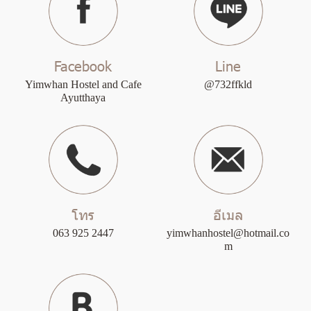
Facebook
Line
Yimwhan Hostel and Cafe
@732ffkld
Ayutthaya
โทร
อีเมล
063 925 2447
yimwhanhostel@hotmail.co
m