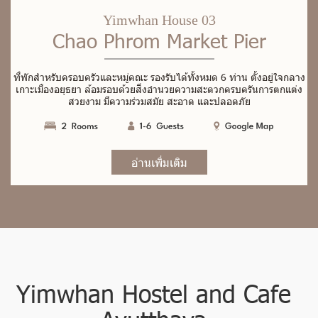
Yimwhan House 03
Chao Phrom Market Pier
ที่
พั
ก
สำ
ห
รั
บ
ค
ร
อ
บ
ค
รั
ว
แ
ล
ะ
ห
มู่
ค
ณ
ะ
ร
อ
ง
รั
บ
ไ
ด้
ทั้
ง
ห
ม
ด
6
ท่
า
น
ตั้
ง
อ
ยู่
ใ
จ
ก
ล
า
ง
เ
ก
า
ะ
เ
มื
อ
ง
อ
ยุ
ธ
ย
า
ล้
อ
ม
ร
อ
บ
ด้
ว
ย
สิ่
ง
อำ
น
ว
ย
ค
ว
า
ม
ส
ะ
ด
ว
ก
ค
ร
บ
ค
รั
น
ก
า
ร
ต
ก
แ
ต่
ง
ส
ว
ย
ง
า
ม
มี
ค
ว
า
ม
ร่
ว
ม
ส
มั
ย
ส
ะ
อ
า
ด
แ
ล
ะ
ป
ล
อ
ด
ภั
ย
อ่านเพิ่มเติม
Yimwhan Hostel and Cafe