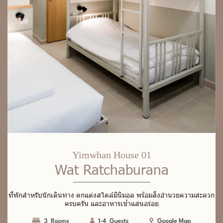
Yimwhan House 01
Wat Ratchaburana
ที่
พั
ก
สำ
ห
รั
บ
นั
ก
เ
ดิ
น
ท
า
ง
ต
ก
แ
ต่
ง
ส
ไ
ต
ล์
มิ
นิ
ม
อ
ล
พ
ร้
อ
ม
สิ่
ง
อำ
น
ว
ย
ค
ว
า
ม
ส
ะ
ด
ว
ก
ค
ร
บ
ค
รั
น
แ
ล
ะ
อ
า
ห
า
ร
เ
ช้
า
แ
ส
น
อ
ร่
อ
ย