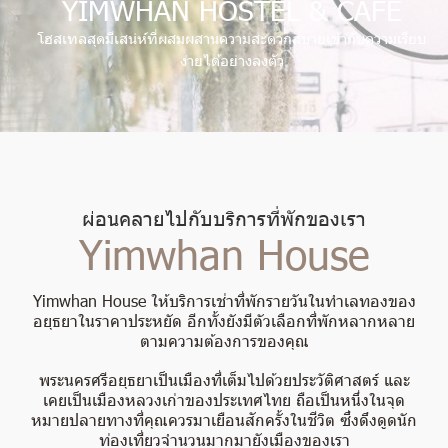
Y
I
M
W
H
A
N
H
O
S
T
E
L
&
C
A
F
É
โฮสเทลสุดมีเสน่ห์ที่ผสมผสานความสะดวกสบายเข้ากับความเรียบ
ง่ายได้อย่างลงตัว
ผ่อนคลายไปกับบริการที่พักของเรา
Yimwhan House
Y
i
m
w
h
a
n
H
o
u
s
e
ให้บริการเช่าที่พักรายวันในทำเลทองของ
อยุธยาในราคาประหยัด อีกทั้งยังมีตัวเลือกที่พักหลากหลาย
ตามความต้องการของคุณ
พ
ร
ะ
น
ค
ร
ศ
รี
อ
ยุ
ธ
ย
า
เ
ป็
น
เ
มื
อ
ง
ที่
เ
ต็
ม
ไ
ป
ด้
ว
ย
ป
ร
ะ
วั
ติ
ศ
า
ส
ต
ร์
แ
ล
ะ
เ
ค
ย
เ
ป็
น
เ
มื
อ
ง
ห
ล
ว
ง
เ
ก่
า
ข
อ
ง
ป
ร
ะ
เ
ท
ศ
ไ
ท
ย
ถื
อ
เ
ป็
น
ห
นึ่
ง
ใ
น
จุ
ด
ห
ม
า
ย
ป
ล
า
ย
ท
า
ง
ที่
คุ
ณ
ค
ว
ร
ม
า
เ
ยื
อ
น
สั
ก
ค
รั้
ง
ใ
น
ชี
วิ
ต
ซึ่
ง
ดึ
ง
ดู
ด
นั
ก
ท่
อ
ง
เ
ที่
ย
ว
จำ
น
ว
น
ม
า
ก
ม
า
ยั
ง
เ
มื
อ
ง
ข
อ
ง
เ
ร
า