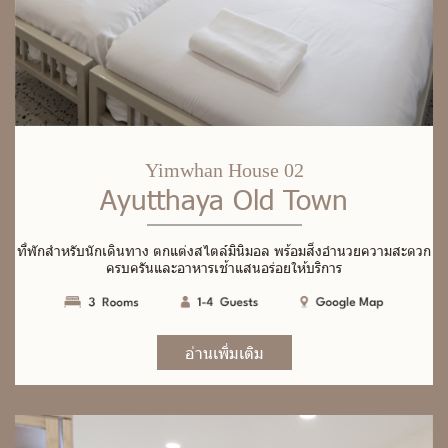
Yimwhan House 02
Ayutthaya Old Town
ที่
พั
ก
สำ
ห
รั
บ
นั
ก
เ
ดิ
น
ท
า
ง
ต
ก
แ
ต่
ง
ส
ไ
ต
ล์
มิ
นิ
ม
อ
ล
พ
ร้
อ
ม
สิ่
ง
อำ
น
ว
ย
ค
ว
า
ม
ส
ะ
ด
ว
ก
ค
ร
บ
ค
รั
น
แ
ล
ะ
อ
า
ห
า
ร
เ
ช้
า
แ
ส
น
อ
ร่
อ
ย
ใ
ห้
บ
ริ
ก
า
ร
อ่านเพิ่มเติม