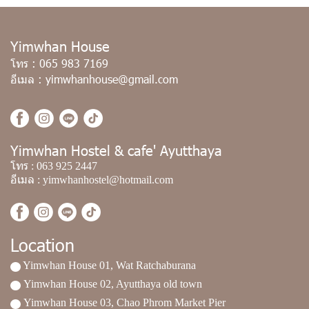
Yimwhan House
โทร
:
065 983 7169
อีเมล
:
yimwhanhouse@gmail.com
Yimwhan Hostel & cafe' Ayutthaya
โทร
:
063 925 2447
อีเมล
:
yimwhanhostel@hotmail.com
Location
Yimwhan House 01, Wat Ratchaburana
Yimwhan House 02, Ayutthaya old town
Yimwhan House 03, Chao Phrom Market Pier